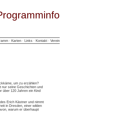
Programminfo
gramm
·
Karten
·
Links
·
Kontakt
·
Verein
ückkäme, um zu erzählen?
cht nur seine Geschichten und
or über 120 Jahren ein Kind
 des Erich Kästner und nimmt
heit in Dresden, einer wilden
avon, warum er überhaupt