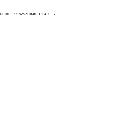
lärung
·
© 2026 Zebrano-Theater e.V.